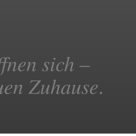
ffnen sich
–
uen Zuhause
.