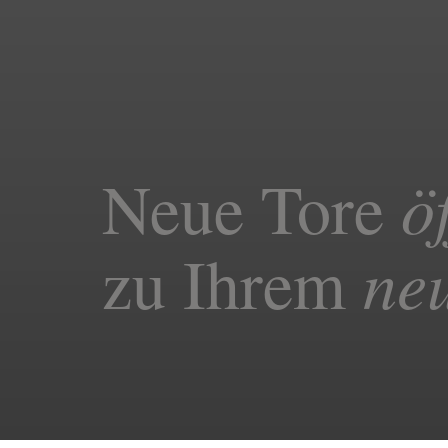
ö
Neue Tore
ne
zu Ihrem